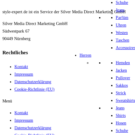
Schuhe
Jeans
style-expert.de ist ein Service der Silver Media Direct Marketing GmbH
Parfüm
Silver Media Direct Marketing GmbH
Uhren
Südwestpark 67
Westen
90449 Nürnberg
Taschen
Accessoire
Rechtliches
Herren
Hemden
Kontakt
Jacken
Impressum
Pullover
Datenschutzerklärung
Sakkos
Cookie-Richtlinie (EU)
Strick
Sweatshirts
Menü
Jeans
Kontakt
Shirts
Impressum
Hosen
Datenschutzerklärung
Schuhe