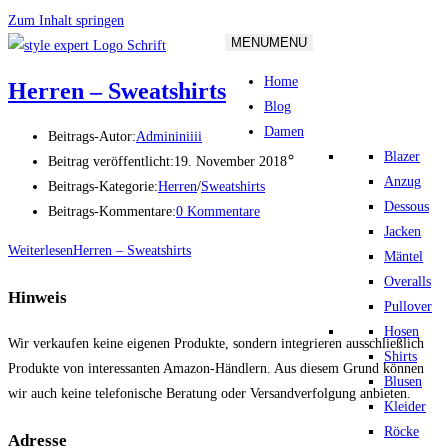
Zum Inhalt springen
MENU
MENU
Home
Herren – Sweatshirts
Blog
Damen
Beitrags-Autor:
Admininiiii
Blazer
Beitrag veröffentlicht:
19. November 2018
Anzug
Beitrags-Kategorie:
Herren
/
Sweatshirts
Dessous
Beitrags-Kommentare:
0 Kommentare
Jacken
Weiterlesen
Herren – Sweatshirts
Mäntel
Overalls
Hinweis
Pullover
Hosen
Wir verkaufen keine eigenen Produkte, sondern integrieren ausschließlich
Shirts
Produkte von interessanten Amazon-Händlern. Aus diesem Grund können
Blusen
wir auch keine telefonische Beratung oder Versandverfolgung anbieten.
Kleider
Röcke
Adresse