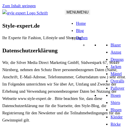
Zum Inhalt springen
MENU
MENU
Home
Style-expert.de
Blog
Damen
Ihr Experte für Fashion, Lifestyle und Shopping!
Blazer
Datenschutzerklärung
Anzug
Dessous
Wir, die Silver Media Direct Marketing GmbH, Südwestpark 67, 90449
Jacken
Nürnberg, nehmen den Schutz Ihrer personenbezogenen Daten (Name,
Mäntel
Anschrift, E-Mail-Adresse, Telefonnummer, Geburtsdatum usw.) sehr ernst.
Overalls
Im Folgenden unterrichten wir Sie über Art, Umfang und Zwecke der
Pullover
Erhebung und Verwendung personenbezogener Daten bei Nutzung der
Hosen
Webseite www.style-expert.de . Bitte beachten Sie, dass diese
Shirts
Datenschutzerklärung nur für die Startseite, den Style-Blog, die
Blusen
Registrierung für den Newsletter und die Teilnahmebedingungen für das
Kleider
Gewinnspiel gilt.
Röcke