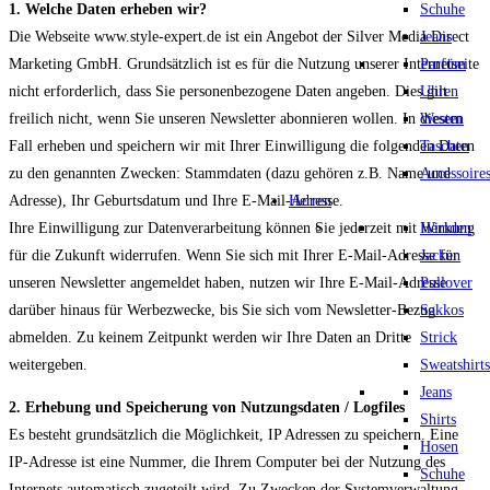
Schuhe
1. Welche Daten erheben wir?
Jeans
Die Webseite www.style-expert.de ist ein Angebot der Silver Media Direct
Parfüm
Marketing GmbH. Grundsätzlich ist es für die Nutzung unserer Internetseite
Uhren
nicht erforderlich, dass Sie personenbezogene Daten angeben. Dies gilt
Westen
freilich nicht, wenn Sie unseren Newsletter abonnieren wollen. In diesem
Taschen
Fall erheben und speichern wir mit Ihrer Einwilligung die folgenden Daten
Accessoire
zu den genannten Zwecken: Stammdaten (dazu gehören z.B. Name und
Herren
Adresse), Ihr Geburtsdatum und Ihre E-Mail-Adresse.
Hemden
Ihre Einwilligung zur Datenverarbeitung können Sie jederzeit mit Wirkung
Jacken
für die Zukunft widerrufen. Wenn Sie sich mit Ihrer E-Mail-Adresse für
Pullover
unseren Newsletter angemeldet haben, nutzen wir Ihre E-Mail-Adresse
Sakkos
darüber hinaus für Werbezwecke, bis Sie sich vom Newsletter-Bezug
Strick
abmelden. Zu keinem Zeitpunkt werden wir Ihre Daten an Dritte
Sweatshirts
weitergeben.
Jeans
2. Erhebung und Speicherung von Nutzungsdaten / Logfiles
Shirts
Es besteht grundsätzlich die Möglichkeit, IP Adressen zu speichern. Eine
Hosen
IP-Adresse ist eine Nummer, die Ihrem Computer bei der Nutzung des
Schuhe
Internets automatisch zugeteilt wird. Zu Zwecken der Systemverwaltung