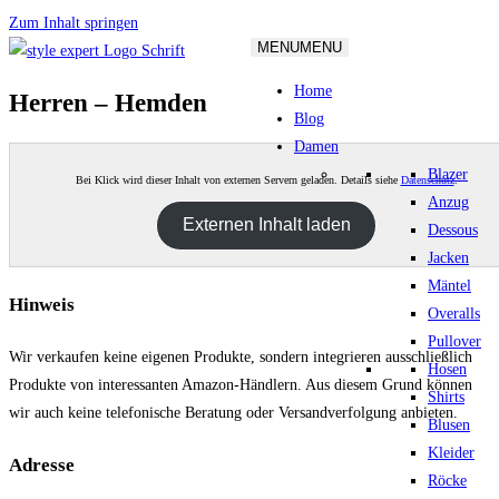
Zum Inhalt springen
MENU
MENU
Home
Herren – Hemden
Blog
Damen
Blazer
Bei Klick wird dieser Inhalt von externen Servern geladen. Details siehe
Datenschutz
.
Anzug
Externen Inhalt laden
Dessous
Jacken
Mäntel
Hinweis
Overalls
Pullover
Wir verkaufen keine eigenen Produkte, sondern integrieren ausschließlich
Hosen
Produkte von interessanten Amazon-Händlern. Aus diesem Grund können
Shirts
wir auch keine telefonische Beratung oder Versandverfolgung anbieten.
Blusen
Kleider
Adresse
Röcke