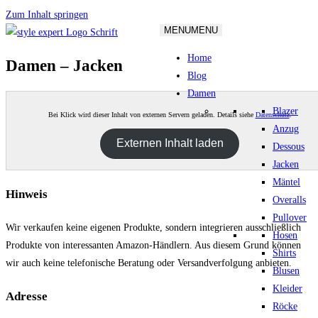
Zum Inhalt springen
MENU
MENU
Home
Damen – Jacken
Blog
Damen
Blazer
Bei Klick wird dieser Inhalt von externen Servern geladen. Details siehe
Datenschutz
.
Anzug
Externen Inhalt laden
Dessous
Jacken
Mäntel
Hinweis
Overalls
Pullover
Wir verkaufen keine eigenen Produkte, sondern integrieren ausschließlich
Hosen
Produkte von interessanten Amazon-Händlern. Aus diesem Grund können
Shirts
wir auch keine telefonische Beratung oder Versandverfolgung anbieten.
Blusen
Kleider
Adresse
Röcke