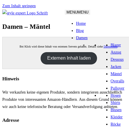
Zum Inhalt springen
MENU
MENU
Home
Damen – Mäntel
Blog
Damen
Blazer
Bei Klick wird dieser Inhalt von externen Servern geladen. Details siehe
Datenschutz
.
Anzug
Externen Inhalt laden
Dessous
Jacken
Mäntel
Hinweis
Overalls
Pullover
Wir verkaufen keine eigenen Produkte, sondern integrieren ausschließlich
Hosen
Produkte von interessanten Amazon-Händlern. Aus diesem Grund können
Shirts
wir auch keine telefonische Beratung oder Versandverfolgung anbieten.
Blusen
Kleider
Adresse
Röcke