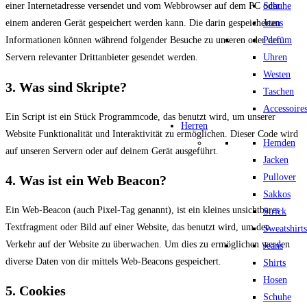
Schuhe
einer Internetadresse versendet und vom Webbrowser auf dem PC oder
Jeans
einem anderen Gerät gespeichert werden kann. Die darin gespeicherten
Parfüm
Informationen können während folgender Besuche zu unseren oder den
Uhren
Servern relevanter Drittanbieter gesendet werden.
Westen
3. Was sind Skripte?
Taschen
Accessoire
Ein Script ist ein Stück Programmcode, das benutzt wird, um unserer
Herren
Website Funktionalität und Interaktivität zu ermöglichen. Dieser Code wird
Hemden
auf unseren Servern oder auf deinem Gerät ausgeführt.
Jacken
Pullover
4. Was ist ein Web Beacon?
Sakkos
Ein Web-Beacon (auch Pixel-Tag genannt), ist ein kleines unsichtbares
Strick
Textfragment oder Bild auf einer Website, das benutzt wird, um den
Sweatshirts
Verkehr auf der Website zu überwachen. Um dies zu ermöglichen werden
Jeans
diverse Daten von dir mittels Web-Beacons gespeichert.
Shirts
Hosen
5. Cookies
Schuhe