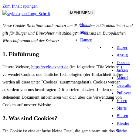
Zum Inhalt springen
MENU
MENU
Home
Diese Cookie-Richtlinie wurde zuletzt am 2. Dezember 2025 aktualisiert und
Blog
gilt für Bürger und Einwohner mit ständigem Wohnsitz im Europäischen
Damen
Wirtschaftsraum und der Schweiz.
Blazer
1. Einführung
Anzug
Dessous
Unsere Website,
https://style-expert.de
(im folgenden: "Die Website")
Jacken
verwendet Cookies und ähnliche Technologien (der Einfachheit halber
Mäntel
werden all diese unter "Cookies" zusammengefasst). Cookies werden
Overalls
außerdem von uns beauftragten Drittparteien platziert. In dem unten
Pullover
stehendem Dokument informieren wir dich über die Verwendung von
Hosen
Cookies auf unserer Website.
Shirts
Blusen
2. Was sind Cookies?
Kleider
Röcke
Ein Cookie ist eine einfache kleine Datei, die gemeinsam mit den Seiten