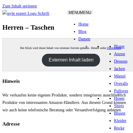
Zum Inhalt springen
MENU
MENU
Home
Herren – Taschen
Blog
Damen
Blazer
Bei Klick wird dieser Inhalt von externen Servern geladen. Details siehe
Datenschutz
.
Anzug
Externen Inhalt laden
Dessous
Jacken
Mäntel
Hinweis
Overalls
Pullover
Wir verkaufen keine eigenen Produkte, sondern integrieren ausschließlich
Hosen
Produkte von interessanten Amazon-Händlern. Aus diesem Grund können
Shirts
wir auch keine telefonische Beratung oder Versandverfolgung anbieten.
Blusen
Kleider
Adresse
Röcke