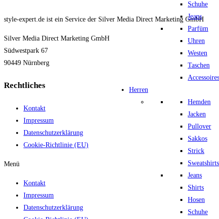
Schuhe
Jeans
style-expert.de ist ein Service der Silver Media Direct Marketing GmbH
Parfüm
Silver Media Direct Marketing GmbH
Uhren
Südwestpark 67
Westen
90449 Nürnberg
Taschen
Accessoire
Rechtliches
Herren
Hemden
Kontakt
Jacken
Impressum
Pullover
Datenschutzerklärung
Sakkos
Cookie-Richtlinie (EU)
Strick
Sweatshirts
Menü
Jeans
Kontakt
Shirts
Impressum
Hosen
Datenschutzerklärung
Schuhe