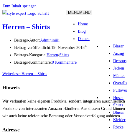
Zum Inhalt springen
MENU
MENU
Home
Herren – Shirts
Blog
Damen
Beitrags-Autor:
Admininiiii
Blazer
Beitrag veröffentlicht:
19. November 2018
Anzug
Beitrags-Kategorie:
Herren
/
Shirts
Dessous
Beitrags-Kommentare:
0 Kommentare
Jacken
Weiterlesen
Herren – Shirts
Mäntel
Overalls
Hinweis
Pullover
Hosen
Wir verkaufen keine eigenen Produkte, sondern integrieren ausschließlich
Shirts
Produkte von interessanten Amazon-Händlern. Aus diesem Grund können
Blusen
wir auch keine telefonische Beratung oder Versandverfolgung anbieten.
Kleider
Röcke
Adresse