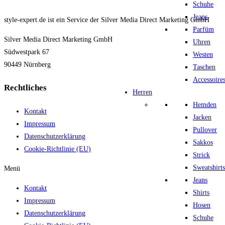
Schuhe
Jeans
style-expert.de ist ein Service der Silver Media Direct Marketing GmbH
Parfüm
Silver Media Direct Marketing GmbH
Uhren
Südwestpark 67
Westen
90449 Nürnberg
Taschen
Accessoire
Rechtliches
Herren
Hemden
Kontakt
Jacken
Impressum
Pullover
Datenschutzerklärung
Sakkos
Cookie-Richtlinie (EU)
Strick
Sweatshirts
Menü
Jeans
Kontakt
Shirts
Impressum
Hosen
Datenschutzerklärung
Schuhe