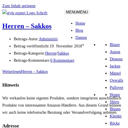
Zum Inhalt springen
MENU
MENU
Home
Herren – Sakkos
Blog
Damen
Beitrags-Autor:
Admininiiii
Blazer
Beitrag veröffentlicht:
19. November 2018
Anzug
Beitrags-Kategorie:
Herren
/
Sakkos
Dessous
Beitrags-Kommentare:
0 Kommentare
Jacken
Weiterlesen
Herren – Sakkos
Mäntel
Overalls
Hinweis
Pullover
Hosen
Wir verkaufen keine eigenen Produkte, sondern integrieren ausschließlich
Shirts
Produkte von interessanten Amazon-Händlern. Aus diesem Grund können
Blusen
wir auch keine telefonische Beratung oder Versandverfolgung anbieten.
Kleider
Röcke
Adresse