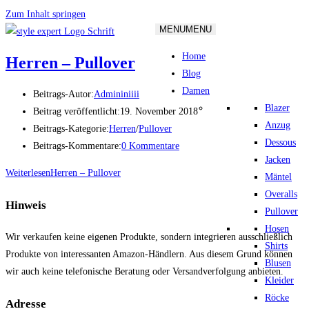
Zum Inhalt springen
MENU
MENU
Home
Herren – Pullover
Blog
Damen
Beitrags-Autor:
Admininiiii
Blazer
Beitrag veröffentlicht:
19. November 2018
Anzug
Beitrags-Kategorie:
Herren
/
Pullover
Dessous
Beitrags-Kommentare:
0 Kommentare
Jacken
Weiterlesen
Herren – Pullover
Mäntel
Overalls
Hinweis
Pullover
Hosen
Wir verkaufen keine eigenen Produkte, sondern integrieren ausschließlich
Shirts
Produkte von interessanten Amazon-Händlern. Aus diesem Grund können
Blusen
wir auch keine telefonische Beratung oder Versandverfolgung anbieten.
Kleider
Röcke
Adresse