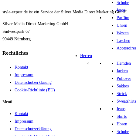
Schuhe
Jeans
style-expert.de ist ein Service der Silver Media Direct Marketing GmbH
Parfüm
Silver Media Direct Marketing GmbH
Uhren
Südwestpark 67
Westen
90449 Nürnberg
Taschen
Accessoire
Rechtliches
Herren
Hemden
Kontakt
Jacken
Impressum
Pullover
Datenschutzerklärung
Sakkos
Cookie-Richtlinie (EU)
Strick
Sweatshirts
Menü
Jeans
Kontakt
Shirts
Impressum
Hosen
Datenschutzerklärung
Schuhe