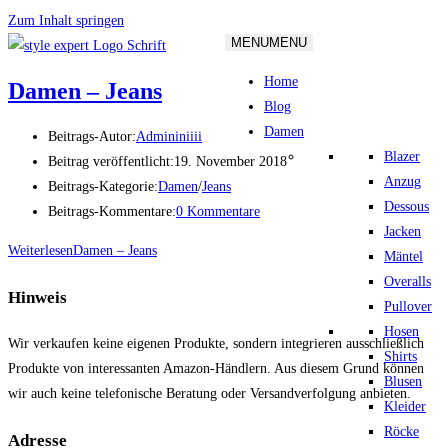
Zum Inhalt springen
MENU
MENU
Home
Damen – Jeans
Blog
Damen
Beitrags-Autor:
Admininiiii
Blazer
Beitrag veröffentlicht:
19. November 2018
Anzug
Beitrags-Kategorie:
Damen
/
Jeans
Dessous
Beitrags-Kommentare:
0 Kommentare
Jacken
Weiterlesen
Damen – Jeans
Mäntel
Overalls
Hinweis
Pullover
Hosen
Wir verkaufen keine eigenen Produkte, sondern integrieren ausschließlich
Shirts
Produkte von interessanten Amazon-Händlern. Aus diesem Grund können
Blusen
wir auch keine telefonische Beratung oder Versandverfolgung anbieten.
Kleider
Röcke
Adresse