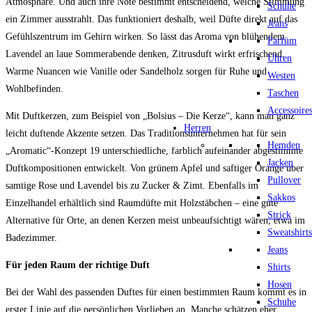
Atmosphäre. Und auch ihre Note bestimmt entscheidend, welche Stimmung
Schuhe
ein Zimmer ausstrahlt. Das funktioniert deshalb, weil Düfte direkt auf das
Jeans
Gefühlszentrum im Gehirn wirken. So lässt das Aroma von blühendem
Parfüm
Lavendel an laue Sommerabende denken, Zitrusduft wirkt erfrischend.
Uhren
Warme Nuancen wie Vanille oder Sandelholz sorgen für Ruhe und
Westen
Wohlbefinden.
Taschen
Accessoire
Mit Duftkerzen, zum Beispiel von „Bolsius – Die Kerze“, kann man ganz
Herren
leicht duftende Akzente setzen. Das Traditionsunternehmen hat für sein
Hemden
„Aromatic“-Konzept 19 unterschiedliche, farblich aufeinander abgestimmte
Jacken
Duftkompositionen entwickelt. Von grünem Apfel und saftiger Orange über
Pullover
samtige Rose und Lavendel bis zu Zucker & Zimt. Ebenfalls im
Sakkos
Einzelhandel erhältlich sind Raumdüfte mit Holzstäbchen – eine gute
Strick
Alternative für Orte, an denen Kerzen meist unbeaufsichtigt wären, etwa im
Sweatshirts
Badezimmer.
Jeans
Für jeden Raum der richtige Duft
Shirts
Hosen
Bei der Wahl des passenden Duftes für einen bestimmten Raum kommt es in
Schuhe
erster Linie auf die persönlichen Vorlieben an. Manche schätzen eher