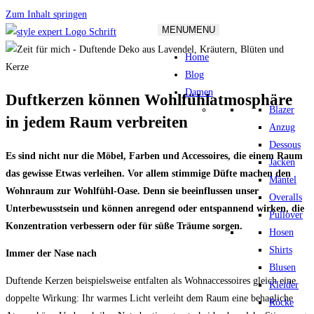
Zum Inhalt springen
MENU
MENU
Home
Blog
Damen
Duftkerzen können Wohlfühlatmosphäre
Blazer
in jedem Raum verbreiten
Anzug
Dessous
Es sind nicht nur die Möbel, Farben und Accessoires, die einem Raum
Jacken
das gewisse Etwas verleihen. Vor allem stimmige Düfte machen den
Mäntel
Wohnraum zur Wohlfühl-Oase. Denn sie beeinflussen unser
Overalls
Unterbewusstsein und können anregend oder entspannend wirken, die
Pullover
Konzentration verbessern oder für süße Träume sorgen.
Hosen
Shirts
Immer der Nase nach
Blusen
Duftende Kerzen beispielsweise entfalten als Wohnaccessoires gleich eine
Kleider
doppelte Wirkung: Ihr warmes Licht verleiht dem Raum eine behagliche
Röcke